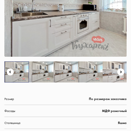
Размер
По размерам заказчика
Фасады
МДФ рамочный
Столешница
Яшма