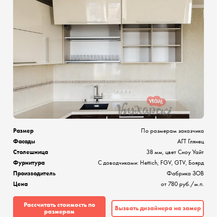
Размер
По размерам заказчика
Фасады
АГТ Глянец
Столешница
38 мм, цвет Сноу Уайт
Фурнитура
C доводчиками: Hettich, FGV, GTV, Боярд
Производитель
Фабрика ЗОВ
Цена
от 780 руб./м.п.
Рассчитать стоимость по
Вызвать дизайнера на замер
размерам