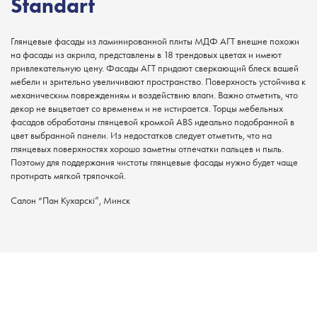
Standart
Глянцевые фасады из ламинированной плиты МДФ АГТ внешне похожи
на фасады из акрила, представлены в 18 трендовых цветах и имеют
привлекательную цену. Фасады АГТ придают сверкающий блеск вашей
мебели и зрительно увеличивают пространство. Поверхность устойчива к
механическим повреждениям и воздействию влаги. Важно отметить, что
декор не выцветает со временем и не истирается. Торцы мебельных
фасадов обработаны глянцевой кромкой ABS идеально подобранной в
цвет выбранной панели. Из недостатков следует отметить, что на
глянцевых поверхностях хорошо заметны отпечатки пальцев и пыль.
Поэтому для поддержания чистоты глянцевые фасады нужно будет чаще
протирать мягкой тряпочкой.
Салон “Пан Кухарскi”, Минск