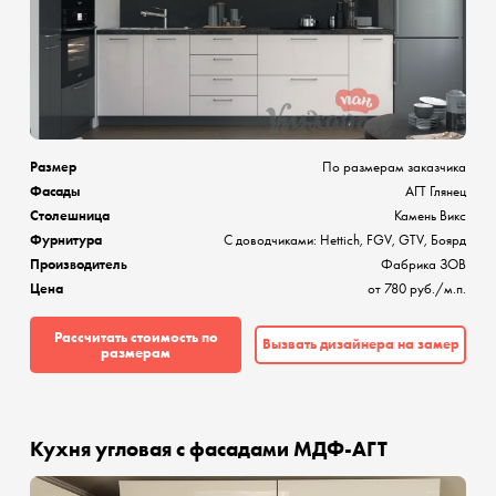
Размер
По размерам заказчика
Фасады
АГТ Глянец
Столешница
Камень Викс
Фурнитура
C доводчиками: Hettich, FGV, GTV, Боярд
Производитель
Фабрика ЗОВ
Цена
от 780 руб./м.п.
Рассчитать стоимость по
Вызвать дизайнера на замер
размерам
Кухня угловая с фасадами МДФ-АГТ