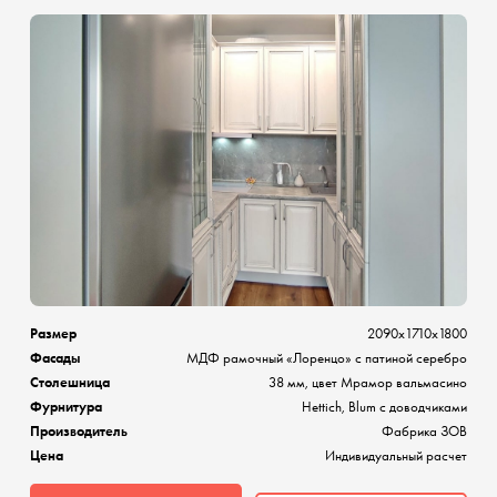
Размер
2090х1710х1800
Фасады
МДФ рамочный «Лоренцо» с патиной серебро
Столешница
38 мм, цвет Мрамор вальмасино
Фурнитура
Hettich, Blum с доводчиками
Производитель
Фабрика ЗОВ
Цена
Индивидуальный расчет