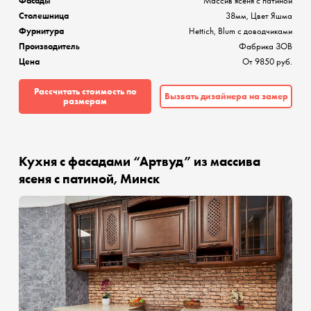
Фасады
Массив ясеня с патиной
Столешница
38мм, Цвет Яшма
Фурнитура
Hettich, Blum с доводчиками
Производитель
Фабрика ЗОВ
Цена
От 9850 руб.
Рассчитать стоимость по
Вызвать дизайнера на замер
размерам
Кухня с фасадами “Артвуд” из массива
ясеня с патиной, Минск