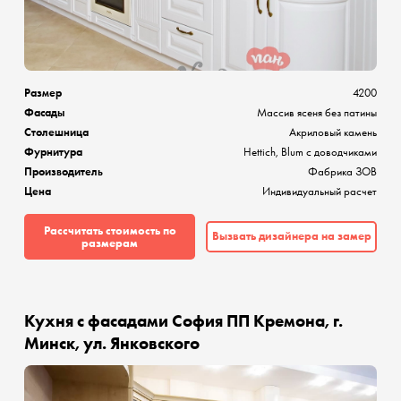
Размер
4200
Фасады
Массив ясеня без патины
Столешница
Акриловый камень
Фурнитура
Hettich, Blum с доводчиками
Производитель
Фабрика ЗОВ
Цена
Индивидуальный расчет
Рассчитать стоимость по
Вызвать дизайнера на замер
размерам
Кухня с фасадами София ПП Кремона, г.
Минск, ул. Янковского