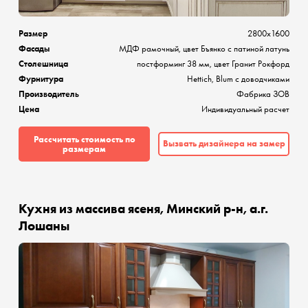
Размер
2800х1600
Фасады
МДФ рамочный, цвет Бъянко с патиной латунь
Столешница
постформинг 38 мм, цвет Гранит Рокфорд
Фурнитура
Hettich, Blum с доводчиками
Производитель
Фабрика ЗОВ
Цена
Индивидуальный расчет
Рассчитать стоимость по
Вызвать дизайнера на замер
размерам
Кухня из массива ясеня, Минский р-н, а.г.
Лошаны