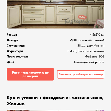
Размер
415х310 см
Фасады
МДФ крашеный с патиной
Столешница
38 мм, цвет Морион
Фурнитура
Hettich, Blum с доводчиками
Производитель
Фабрика ЗОВ
Цена
Индивидуальный расчет
Рассчитать стоимость по
Вызвать дизайнера на замер
размерам
Кухня угловая с фасадами из массива ясеня,
Жодино