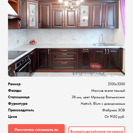
Размер
2100х3300
Фасады
Массив ясеня темный
Столешница
38 мм, цвет Мрамор Вальмасино
Фурнитура
Hettich, Blum с доводчиками
Производитель
Фабрика ЗОВ
Цена
От 9150 руб.
Рассчитать стоимость по
Вызвать дизайнера на замер