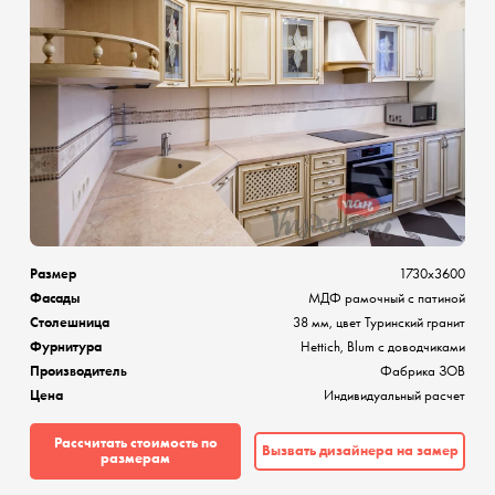
Размер
1730х3600
Фасады
МДФ рамочный с патиной
Столешница
38 мм, цвет Туринский гранит
Фурнитура
Hettich, Blum с доводчиками
Производитель
Фабрика ЗОВ
Цена
Индивидуальный расчет
Рассчитать стоимость по
Вызвать дизайнера на замер
размерам