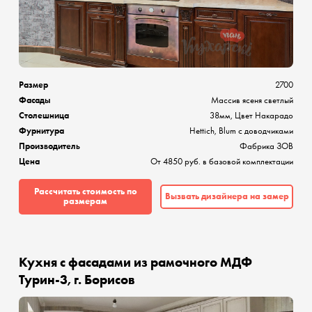
Размер
2700
Фасады
Массив ясеня светлый
Столешница
38мм, Цвет Накарадо
Фурнитура
Hettich, Blum с доводчиками
Производитель
Фабрика ЗОВ
Цена
От 4850 руб. в базовой комплектации
Рассчитать стоимость по
Вызвать дизайнера на замер
размерам
Кухня с фасадами из рамочного МДФ
Турин-3, г. Борисов