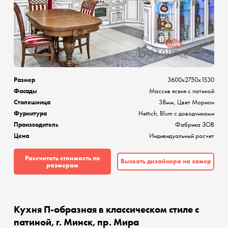
Размер
3600х2750х1530
Фасады
Массив ясеня с патиной
Столешница
38мм, Цвет Морион
Фурнитура
Hettich, Blum с доводчиками
Производитель
Фабрика ЗОВ
Цена
Индивидуальный расчет
Рассчитать стоимость по
Вызвать дизайнера на замер
размерам
Кухня П-образная в классическом стиле с
патиной, г. Минск, пр. Мира