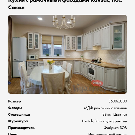
Сокол
Размер
3600х3300
Фасады
МДФ рамочный с патиной
Столешница
38мм, Цвет Туя
Фурнитура
Hettich, Blum с доводчиками
Производитель
Фабрика ЗОВ
Цена
Индивидуальный расчет