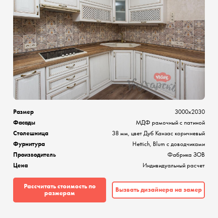
Размер
3000х2030
Фасады
МДФ рамочный с патиной
Столешница
38 мм, цвет Дуб Канзас коричневый
Фурнитура
Hettich, Blum с доводчиками
Производитель
Фабрика ЗОВ
Цена
Индивидуальный расчет
Рассчитать стоимость по
Вызвать дизайнера на замер
размерам