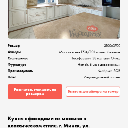
Размер
3100х3700
Фасады
Массив ясеня Т514/101 патина бежевая
Столешница
Постформинг 38 мм, цвет Оникс
Фурнитура
Hettich, Blum с доводчиками
Производитель
Фабрика ЗОВ
Цена
Индивидуальный расчет
Рассчитать стоимость по
Вызвать дизайнера на замер
размерам
Кухня с фасадами из массива в
классическом стиле, г. Минск, ул.