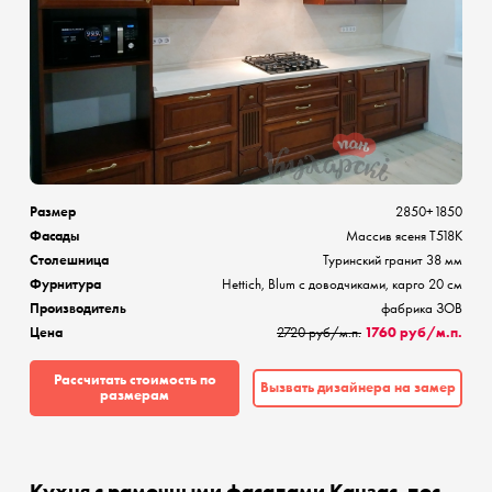
Размер
2850+1850
Фасады
Массив ясеня Т518К
Столешница
Туринский гранит 38 мм
Фурнитура
Hettich, Blum с доводчиками, карго 20 см
Производитель
фабрика ЗОВ
Цена
2720 руб/м.п.
1760 руб/м.п.
Рассчитать стоимость по
Вызвать дизайнера на замер
размерам
Кухня с рамочными фасадами Канзас, пос.