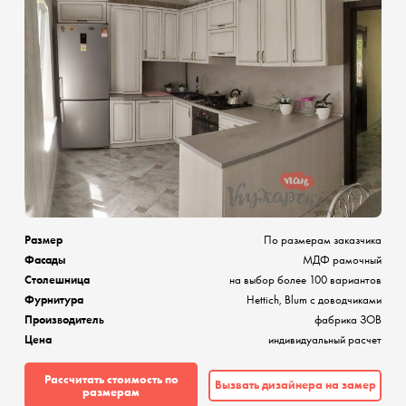
Размер
По размерам заказчика
Фасады
МДФ рамочный
Столешница
на выбор более 100 вариантов
Фурнитура
Hettich, Blum с доводчиками
Производитель
фабрика ЗОВ
Цена
индивидуальный расчет
Рассчитать стоимость по
Вызвать дизайнера на замер
размерам