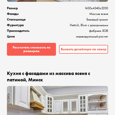
Размер
1430x4340x3200
Фасады
Массив ясеня
Столешница
Бежевый гранит
Фурнитура
Hettich, Blum с доводчиками
Производитель
фабрика ЗОВ
Цена
индивидуальный расчет
Рассчитать стоимость по
Вызвать дизайнера на замер
размерам
Кухня с фасадами из массива ясеня с
патиной, Минск