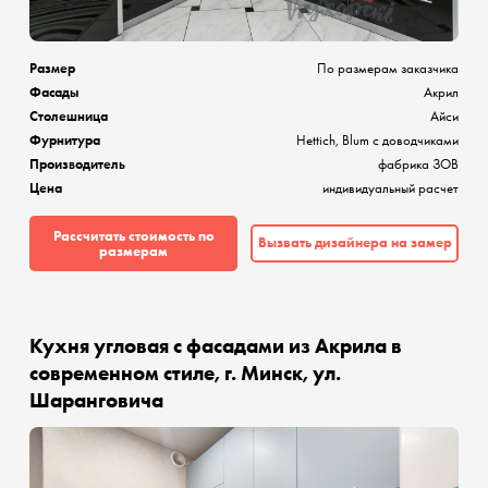
Размер
По размерам заказчика
Фасады
Акрил
Столешница
Айси
Фурнитура
Hettich, Blum с доводчиками
Производитель
фабрика ЗОВ
Цена
индивидуальный расчет
Рассчитать стоимость по
Вызвать дизайнера на замер
размерам
Кухня угловая с фасадами из Акрила в
современном стиле, г. Минск, ул.
Шаранговича