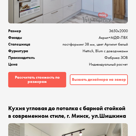
Размер
3650х2000
Фасады
Акрил+МДФ-ПВХ
Столешница
постформинг 38 мм, цвет Аргилит белый
Фурнитура
Hettich, Blum с доводчиками
Производитель
Фабрика ЗОВ
Цена
Индивидуальный расчет
Рассчитать стоимость по
Вызвать дизайнера на замер
размерам
Кухня угловая до потолка с барной стойкой
в современном стиле, г. Минск, ул.Шишкина