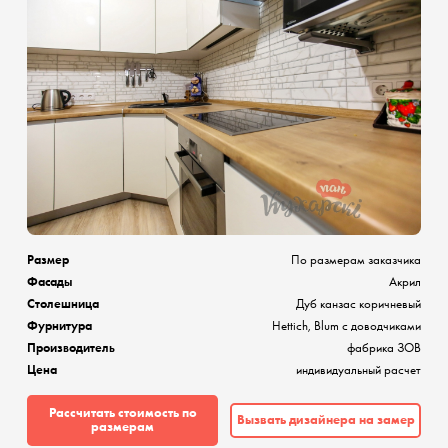
Размер
По размерам заказчика
Фасады
Акрил
Столешница
Дуб канзас коричневый
Фурнитура
Hettich, Blum с доводчиками
Производитель
фабрика ЗОВ
Цена
индивидуальный расчет
Рассчитать стоимость по
Вызвать дизайнера на замер
размерам