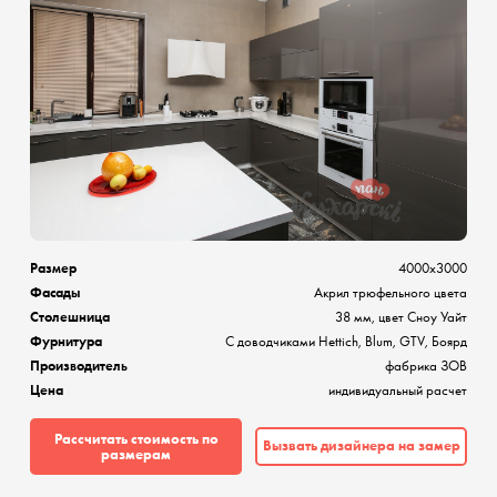
Размер
4000х3000
Фасады
Акрил трюфельного цвета
Столешница
38 мм, цвет Сноу Уайт
Фурнитура
С доводчиками Hettich, Blum, GTV, Боярд
Производитель
фабрика ЗОВ
Цена
индивидуальный расчет
Рассчитать стоимость по
Вызвать дизайнера на замер
размерам