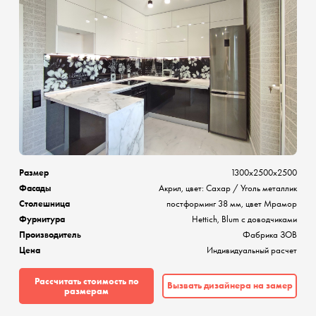
Размер
1300х2500х2500
Фасады
Акрил, цвет: Сахар / Уголь металлик
Столешница
постформинг 38 мм, цвет Мрамор
Фурнитура
Hettich, Blum с доводчиками
Производитель
Фабрика ЗОВ
Цена
Индивидуальный расчет
Рассчитать стоимость по
Вызвать дизайнера на замер
размерам