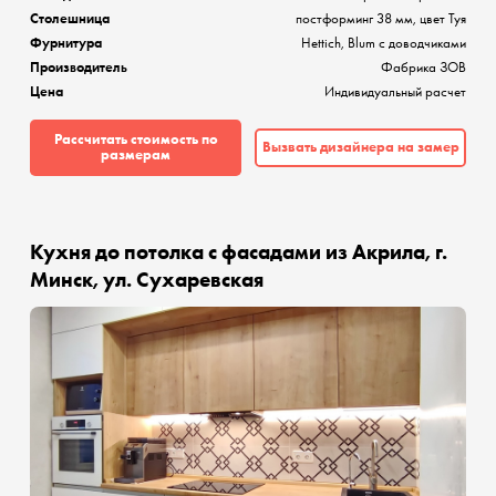
Столешница
постформинг 38 мм, цвет Туя
Фурнитура
Hettich, Blum с доводчиками
Производитель
Фабрика ЗОВ
Цена
Индивидуальный расчет
Рассчитать стоимость по
Вызвать дизайнера на замер
размерам
Кухня до потолка с фасадами из Акрила, г.
Минск, ул. Сухаревская