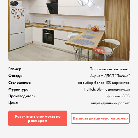
Размер
По размерам заказчика
Фасады
Акрил + ЛДСП "Лосика"
Столешница
на выбор более 100 вариантов
Фурнитура
Hettich, Blum с доводчиками
Производитель
фабрика ЗОВ
Цена
индивидуальный расчет
Рассчитать стоимость по
Вызвать дизайнера на замер
размерам