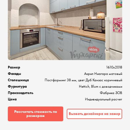
Размер
1610х2018
Фасады
Акрил Ниагара матовый
Столешница
Постформинг 38 мм, цвет Дуб Канзас коричневый
Фурнитура
Hettich, Blum с доводчиками
Производитель
Фабрика ЗОВ
Цена
Индивидуальный расчет
Рассчитать стоимость по
Вызвать дизайнера на замер
размерам