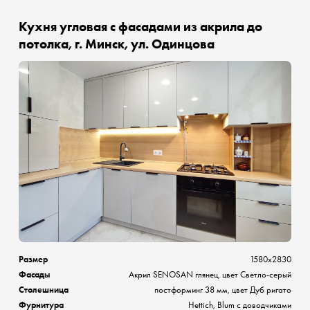
Кухня угловая с фасадами из акрила до
потолка, г. Минск, ул. Одинцова
Размер
1580х2830
Фасады
Акрил SENOSAN глянец, цвет Светло-серый
Столешница
постформинг 38 мм, цвет Дуб ригато
Фурнитура
Hettich, Blum с доводчиками