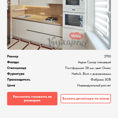
Размер
2700
Фасады
Акрил Сахар глянцевый
Столешница
Постформинг 38 мм, цвет Оникс
Фурнитура
Hettich, Blum с доводчиками
Производитель
Фабрика ЗОВ
Цена
Индивидуальный расчет
Рассчитать стоимость по
Вызвать дизайнера на замер
размерам