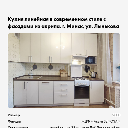
Кухня линейная в современном стиле с
фасадами из акрила, г. Минск, ул. Лынькова
Размер
2800
Фасады
МДФ + Акрил SENOSAN
Столешница
постформинг 38 мм, цвет Дуб Давос трюфель