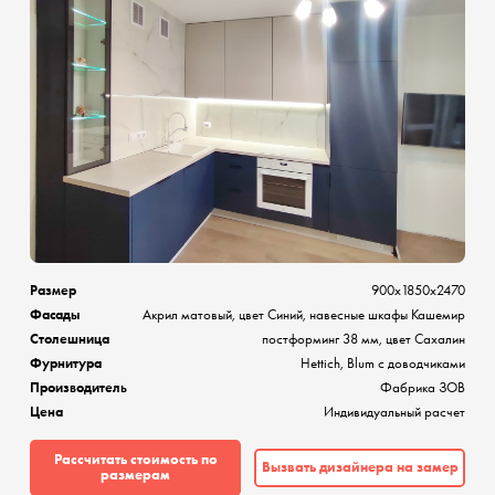
Размер
900х1850х2470
Фасады
Акрил матовый, цвет Синий, навесные шкафы Кашемир
Столешница
постформинг 38 мм, цвет Сахалин
Фурнитура
Hettich, Blum с доводчиками
Производитель
Фабрика ЗОВ
Цена
Индивидуальный расчет
Рассчитать стоимость по
Вызвать дизайнера на замер
размерам