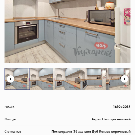
Размер
1610х2018
Фасады
Акрил Ниагара матовый
Столешница
Постформинг 38 мм, цвет Дуб Канзас коричневый