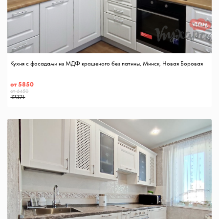
Кухня с фасадами из МДФ крашеного без патины, Минск, Новая Боровая
от 5850
от 6450
12321