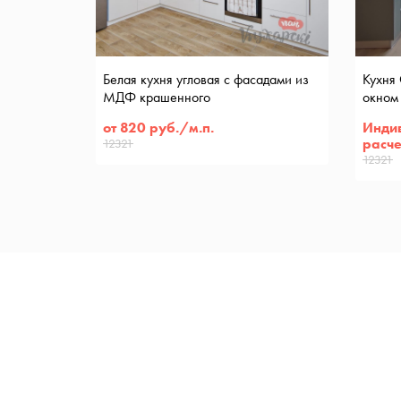
Белая кухня угловая с фасадами из
Кухня
МДФ крашенного
окном
дер. Д
от 820 руб./м.п.
Инди
расче
12321
12321