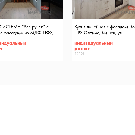
 СИСТЕМА “без ручек” с
Кухня линейная с фасадами 
 с фасадами из МДФ-ПФХ,
ПВХ Оптима, Минск, ул.
егтяревка
Лещинского
видуальный
индивидуальный
т
расчет
12321