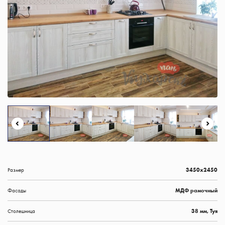
Размер
3450х2450
Фасады
МДФ рамочный
Столешница
38 мм, Туя