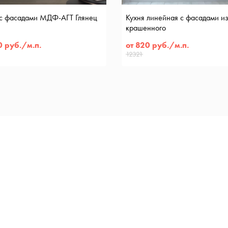
 с фасадами МДФ-АГТ Глянец
Кухня линейная с фасадами 
крашенного
0 руб./м.п.
от 820 руб./м.п.
12321