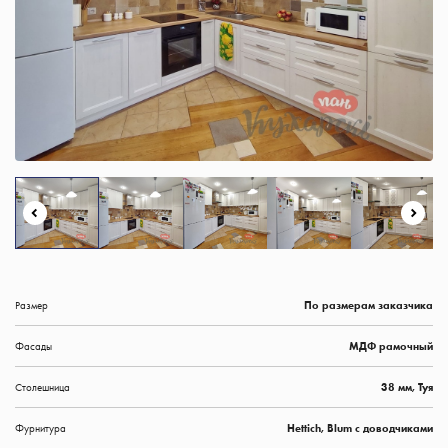
Размер
По размерам заказчика
Фасады
МДФ рамочный
Столешница
38 мм, Туя
Фурнитура
Hettich, Blum с доводчиками