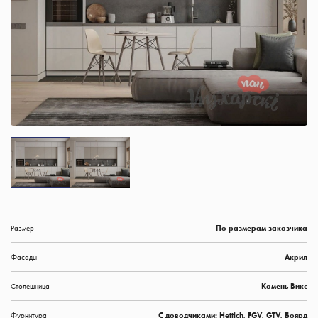
Размер
По размерам заказчика
Фасады
Акрил
Столешница
Камень Викс
Фурнитура
C доводчиками: Hettich, FGV, GTV, Боярд