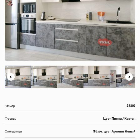
Размер
3800
Фасады
Цвет Пиена/Кастен
Столешница
38мм, цвет Аргилит белый